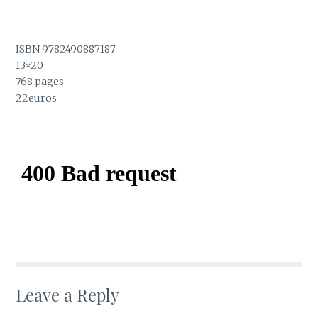
ISBN 9782490887187
13×20
768 pages
22euros
Leave a Reply